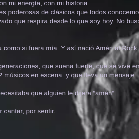
con mi energía, con mi historia.
nes poderosas de clásicos que todos conocemo
vado que respira desde lo que soy hoy. No bu
a como si fuera mía. Y así nació Amén al Rock.
eneraciones, que suena fuerte, que se vive e
2 músicos en escena, y que lleva un mensaje
ecesitaba que alguien le dijera “amén”.
 cantar, por sentir.
.