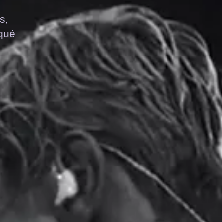
s,
squé
n